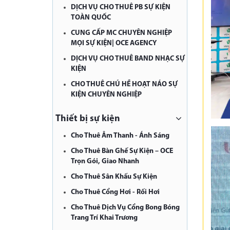
DỊCH VỤ CHO THUÊ PB SỰ KIỆN
TOÀN QUỐC
CUNG CẤP MC CHUYÊN NGHIỆP
MỌI SỰ KIỆN| OCE AGENCY
DỊCH VỤ CHO THUÊ BAND NHẠC SỰ
KIỆN
CHO THUÊ CHÚ HỀ HOẠT NÁO SỰ
KIỆN CHUYÊN NGHIỆP
Thiết bị sự kiện
Cho Thuê Âm Thanh - Ánh Sáng
Cho Thuê Bàn Ghế Sự Kiện – OCE
Trọn Gói, Giao Nhanh
Cho Thuê Sân Khấu Sự Kiện
Cho Thuê Cổng Hơi - Rối Hơi
Cho Thuê Dịch Vụ Cổng Bong Bóng
Trang Trí Khai Trương