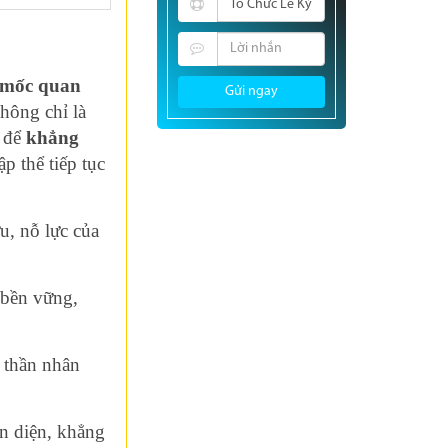
 mốc quan
Gửi ngay
hông chỉ là
i để
khẳng
p thể tiếp tục
u, nỗ lực của
bền vững,
 thần nhân
 diện, khẳng