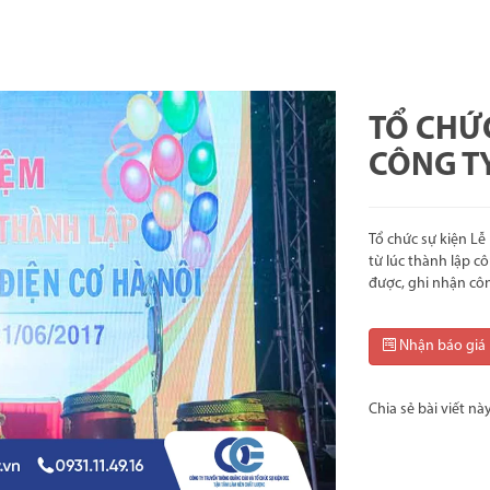
TỔ CHỨC
CÔNG T
Tổ chức sự kiện Lễ 
từ lúc thành lập cô
được, ghi nhận cô
Nhận báo giá
Chia sẻ bài viết nà