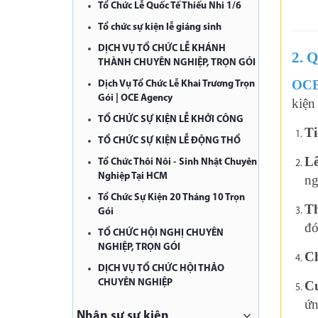
Tổ Chức Lễ Quốc Tế Thiếu Nhi 1/6
Tổ chức sự kiện lễ giáng sinh
DỊCH VỤ TỔ CHỨC LỄ KHÁNH
2. Q
THÀNH CHUYÊN NGHIỆP, TRỌN GÓI
OCE
Dịch Vụ Tổ Chức Lễ Khai Trương Trọn
Gói | OCE Agency
kiện
TỔ CHỨC SỰ KIỆN LỄ KHỞI CÔNG
Ti
TỔ CHỨC SỰ KIỆN LỄ ĐỘNG THỔ
Lê
Tổ Chức Thôi Nôi - Sinh Nhật Chuyên
Nghiệp Tại HCM
ng
Tổ Chức Sự Kiện 20 Tháng 10 Trọn
Th
Gói
đó
TỔ CHỨC HỘI NGHỊ CHUYÊN
NGHIỆP, TRỌN GÓI
Ch
DỊCH VỤ TỔ CHỨC HỘI THẢO
CHUYÊN NGHIỆP
Cu
ứn
Nhân sự sự kiện