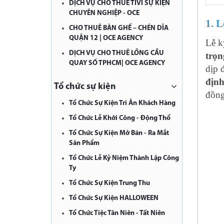
DỊCH VỤ CHO THUÊ TIVI SỰ KIỆN
CHUYÊN NGHIỆP - OCE
1. L
CHO THUÊ BÀN GHẾ – CHÉN DĨA
QUẬN 12 | OCE AGENCY
Lễ k
DỊCH VỤ CHO THUÊ LỒNG CẦU
trọn
QUAY SỐ TPHCM| OCE AGENCY
dịp 
định
Tổ chức sự kiện
đồng
Tổ Chức Sự Kiện Tri Ân Khách Hàng
Tổ Chức Lễ Khởi Công - Động Thổ
Tổ Chức Sự Kiện Mở Bán - Ra Mắt
Sản Phẩm
Tổ Chức Lễ Kỷ Niệm Thành Lập Công
Ty
Tổ Chức Sự Kiện Trung Thu
Tổ Chức Sự Kiện HALLOWEEN
Tổ Chức Tiệc Tân Niên - Tất Niên