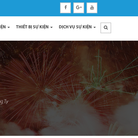
IỆN
THIẾT BỊ SỰ KIỆN
DỊCH VỤ SỰ KIỆN
ng Ty