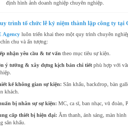
định hình ảnh doanh nghiệp chuyên nghiệp.
uy trình tổ chức lễ kỷ niệm thành lập công ty tạ
 Agency
luôn triển khai theo một quy trình chuyên nghiệ
 chỉn chu và ấn tượng:
ếp nhận yêu cầu & tư vấn
theo mục tiêu sự kiện.
n ý tưởng & xây dựng kịch bản chi tiết
phù hợp với vă
hiệp.
iết kế không gian sự kiện:
Sân khấu, backdrop, bàn gall
n khách.
uẩn bị nhân sự sự kiện:
MC, ca sĩ, ban nhạc, vũ đoàn, 
ng cấp thiết bị hiện đại:
Âm thanh, ánh sáng, màn hình
g sân khấu.