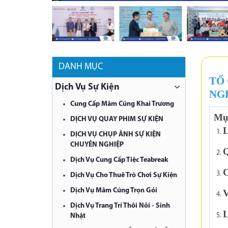
DANH MỤC
TỔ
Dịch Vụ Sự Kiện
NG
Cung Cấp Mâm Cúng Khai Trương
Mục
DỊCH VỤ QUAY PHIM SỰ KIỆN
L
DỊCH VỤ CHỤP ẢNH SỰ KIỆN
CHUYÊN NGHIỆP
Q
Dịch Vụ Cung Cấp Tiệc Teabreak
C
Dịch Vụ Cho Thuê Trò Chơi Sự Kiện
Dịch Vụ Mâm Cúng Trọn Gói
V
Dịch Vụ Trang Trí Thôi Nôi - Sinh
L
Nhật