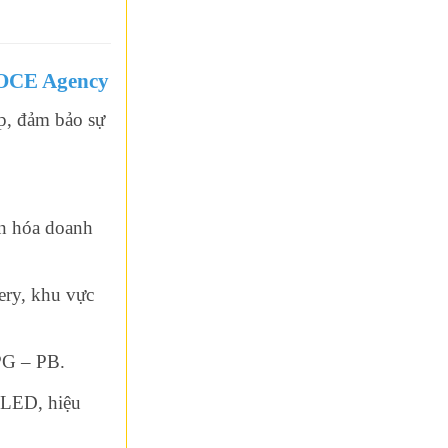
i OCE Agency
p, đảm bảo sự
n hóa doanh
ery, khu vực
PG – PB.
 LED, hiệu