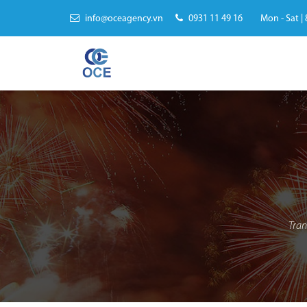
info@oceagency.vn
0931 11 49 16
Mon - Sat | 
Tra