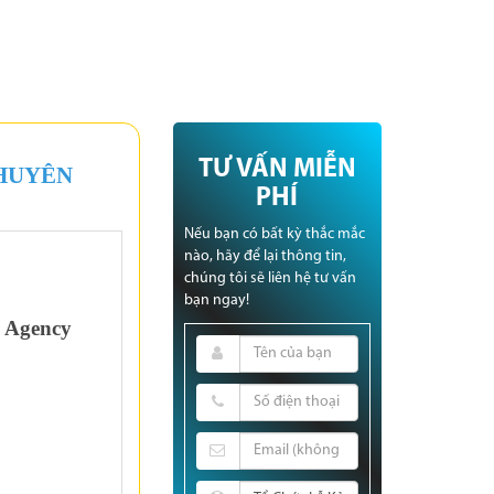
TƯ VẤN MIỄN
CHUYÊN
PHÍ
Nếu bạn có bất kỳ thắc mắc
nào, hãy để lại thông tin,
chúng tôi sẽ liên hệ tư vấn
bạn ngay!
E Agency