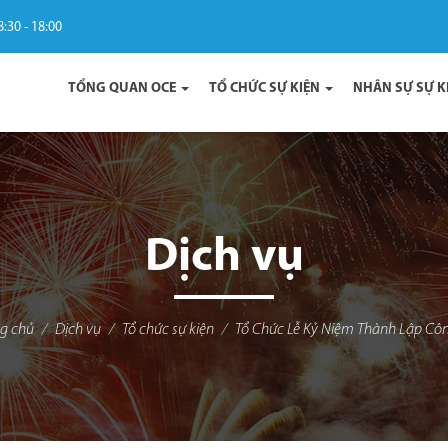
8:30 - 18:00
TỔNG QUAN OCE
TỔ CHỨC SỰ KIỆN
NHÂN SỰ SỰ K
Dịch vụ
ng chủ
Dịch vụ
Tổ chức sự kiện
Tổ Chức Lễ Kỷ Niệm Thành Lập Cô