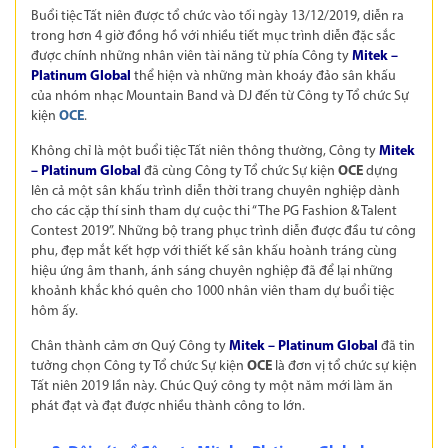
Buổi tiệc Tất niên được tổ chức vào tối ngày 13/12/2019, diễn ra
trong hơn 4 giờ đồng hồ với nhiều tiết mục trình diễn đặc sắc
được chính những nhân viên tài năng từ phía Công ty
Mitek –
Platinum Global
thể hiện và những màn khoáy đảo sân khấu
của nhóm nhạc Mountain Band và DJ đến từ Công ty Tổ chức Sự
kiện
OCE
.
Không chỉ là một buổi tiệc Tất niên thông thường, Công ty
Mitek
– Platinum Global
đã cùng Công ty Tổ chức Sự kiện
OCE
dựng
lên cả một sân khấu trình diễn thời trang chuyên nghiệp dành
cho các cặp thí sinh tham dự cuộc thi “The PG Fashion & Talent
Contest 2019”. Những bộ trang phục trình diễn được đầu tư công
phu, đẹp mắt kết hợp với thiết kế sân khấu hoành tráng cùng
hiệu ứng âm thanh, ánh sáng chuyên nghiệp đã để lại những
khoảnh khắc khó quên cho 1000 nhân viên tham dự buổi tiệc
hôm ấy.
Chân thành cảm ơn Quý Công ty
Mitek – Platinum Global
đã tin
tưởng chọn Công ty Tổ chức Sự kiện
OCE
là đơn vị tổ chức sự kiện
Tất niên 2019 lần này. Chúc Quý công ty một năm mới làm ăn
phát đạt và đạt được nhiều thành công to lớn.