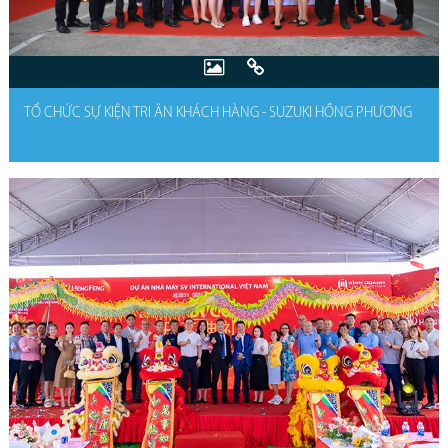
TỔ CHỨC SỰ KIỆN TRI ÂN KHÁCH HÀNG - SUZUKI HỒNG PHƯƠNG