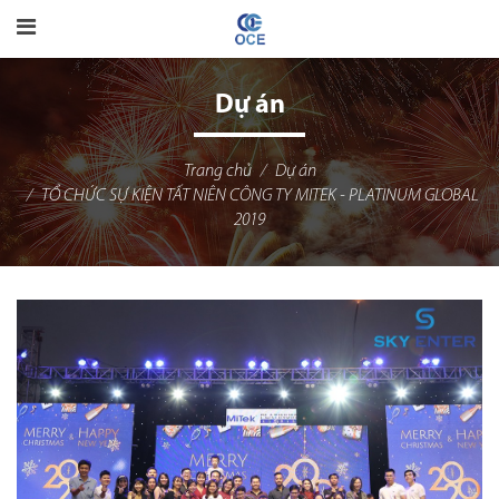
Dự án
Trang chủ
Dự án
TỔ CHỨC SỰ KIỆN TẤT NIÊN CÔNG TY MITEK - PLATINUM GLOBAL
2019