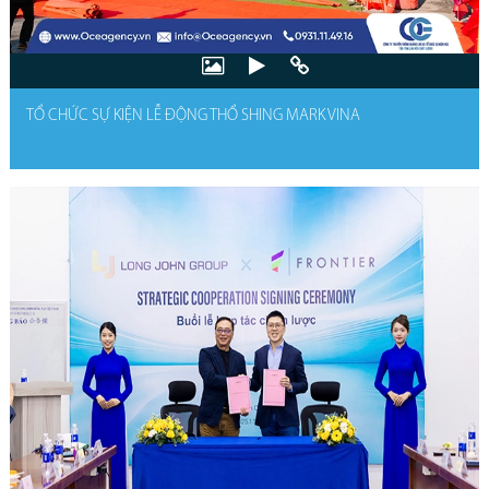
TỔ CHỨC SỰ KIỆN LỄ ĐỘNG THỔ SHING MARK VINA