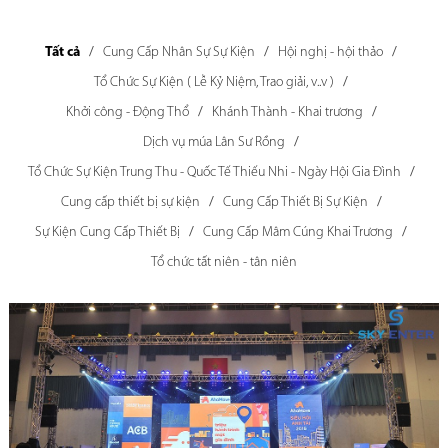
Tất cả
Cung Cấp Nhân Sự Sự Kiện
Hội nghị - hội thảo
Tổ Chức Sự Kiện ( Lễ Kỷ Niệm, Trao giải, v..v )
Khởi công - Động Thổ
Khánh Thành - Khai trương
Dịch vụ múa Lân Sư Rồng
Tổ Chức Sự Kiện Trung Thu - Quốc Tế Thiếu Nhi - Ngày Hội Gia Đình
Cung cấp thiết bị sự kiện
Cung Cấp Thiết Bị Sự Kiện
Sự Kiện Cung Cấp Thiết Bị
Cung Cấp Mâm Cúng Khai Trương
Tổ chức tất niên - tân niên