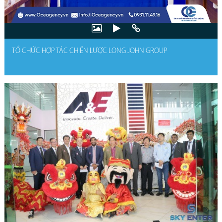
TỔ CHỨC HỢP TÁC CHIẾN LƯỢC LONG JOHN GROUP