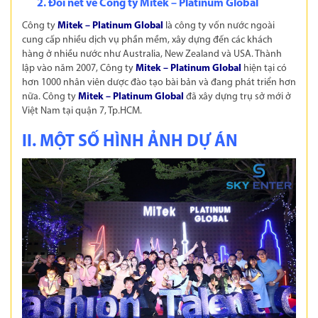
2. Đôi nét về Công ty Mitek – Platinum Global
Công ty
Mitek – Platinum Global
là công ty vốn nước ngoài
cung cấp nhiều dịch vụ phần mềm, xây dựng đến các khách
hàng ở nhiều nước như Australia, New Zealand và USA. Thành
lập vào năm 2007, Công ty
Mitek – Platinum Global
hiện tại có
hơn 1000 nhân viên dược đào tạo bài bản và đang phát triển hơn
nữa. Công ty
Mitek – Platinum Global
đã xây dựng trụ sở mới ở
Việt Nam tại quận 7, Tp.HCM.
II. MỘT SỐ HÌNH ẢNH DỰ ÁN