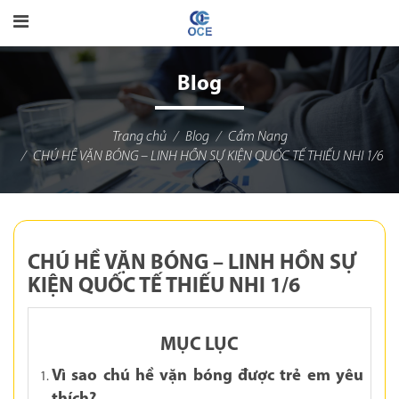
Blog
Trang chủ
Blog
Cẩm Nang
CHÚ HỀ VẶN BÓNG – LINH HỒN SỰ KIỆN QUỐC TẾ THIẾU NHI 1/6
CHÚ HỀ VẶN BÓNG – LINH HỒN SỰ
KIỆN QUỐC TẾ THIẾU NHI 1/6
MỤC LỤC
Vì sao chú hề vặn bóng được trẻ em yêu