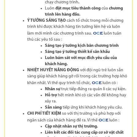
chạy chương trình
.
Luôn
đặt mục tiêu thành công
của
chương
trình lên hàng đầu.
Ý TƯỞNG SÁNG TẠO
cách tổ chức trong mỗi chương
trình khi được khách hàng tin tưởng liên hệ và luôn
làm mới mình các chương trình sau.
luôn tuân
O
C
E
thủ các yêu tố sau :
Sáng tạo ý tưởng kịch bản chương trình
Sáng tạo ý tưởng thiết kế sân khấu
Luôn bám sát với mục đích yêu cầu của
khách hàng.
NHIỆT HUYẾT NĂNG ĐỘNG
với đội ngũ trẻ luôn sẵn
sàng giúp khách hàng gỡ rối trong các trường hợp khó
khăn nhất. Vì thế quy trình tổ chức,
luôn có :
O
C
E
Nhân sự
trực tiếp đứng ra quản lí các sự kiện.
Hỗ trợ
hết mình khi có các vấn đề không hay
xảy ra.
Sẵn sàng
tiếp ứng khi khách hàng yêu cầu.
CHI PHÍ TIẾT KIỆM
so với thị trường và phù hợp với
ngân sách của khách hàng đề ra. Vì thế
luôn :
O
C
E
Cập nhật nhân sự thị trường.
Liên kết các đối tác cung cấp cơ sở vật chất