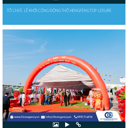
TỔ CHỨC LỄ KHỞI CÔNG ĐỘNG THỔ HENGFENG TOP LEISURE