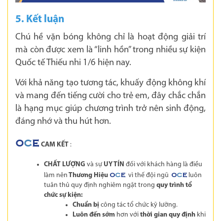
5. Kết luận
Chú hề vặn bóng không chỉ là hoạt động giải trí
mà còn được xem là “linh hồn” trong nhiều sự kiện
Quốc tế Thiếu nhi 1/6 hiện nay.
Với khả năng tạo tương tác, khuấy động không khí
và mang đến tiếng cười cho trẻ em, đây chắc chắn
là hạng mục giúp chương trình trở nên sinh động,
đáng nhớ và thu hút hơn.
O
C
E
CAM KẾT
:
CHẤT LƯỢNG
và sự
UY TÍN
đối với khách hàng là điều
làm nên
Thương Hiệu
vì thế đội ngũ
luôn
O
C
E
O
C
E
tuân thủ quy định nghiêm ngặt trong
quy trình tổ
chức sự kiện:
Chuẩn bị
công tác tổ chức kỹ lưỡng.
Luôn đến sớm
hơn với
thời gian quy định
khi