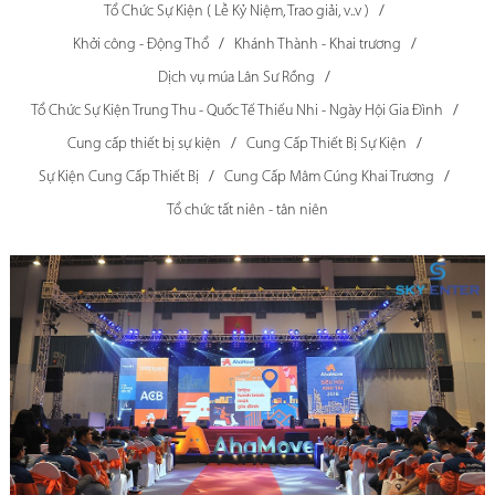
Tổ Chức Sự Kiện ( Lễ Kỷ Niệm, Trao giải, v..v )
Khởi công - Động Thổ
Khánh Thành - Khai trương
Dịch vụ múa Lân Sư Rồng
Tổ Chức Sự Kiện Trung Thu - Quốc Tế Thiếu Nhi - Ngày Hội Gia Đình
Cung cấp thiết bị sự kiện
Cung Cấp Thiết Bị Sự Kiện
Sự Kiện Cung Cấp Thiết Bị
Cung Cấp Mâm Cúng Khai Trương
Tổ chức tất niên - tân niên