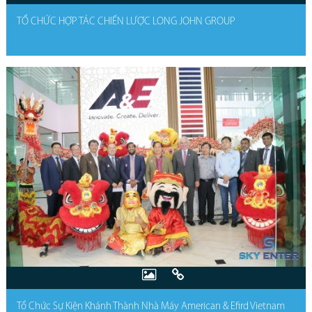
TỔ CHỨC HỢP TÁC CHIẾN LƯỢC LONG JOHN GROUP
Tổ Chức Sự Kiện Khánh Thành Nhà Máy American & Efird Vietnam