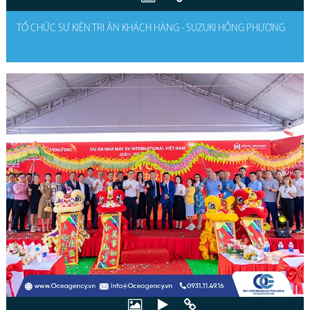
TỔ CHỨC SỰ KIỆN TRI ÂN KHÁCH HÀNG - SUZUKI HỒNG PHƯƠNG