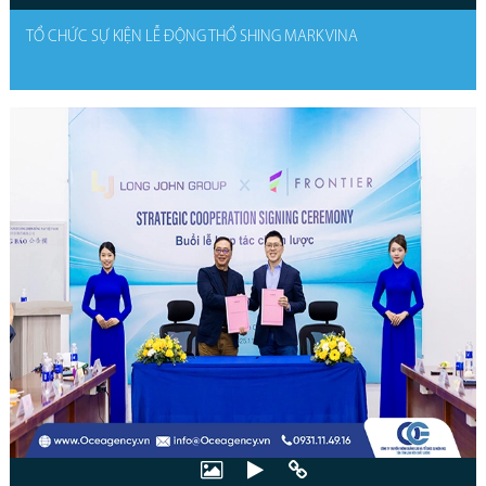
TỔ CHỨC SỰ KIỆN LỄ ĐỘNG THỔ SHING MARK VINA