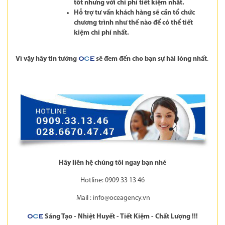
tốt nhưng với chi phí tiết kiệm nhất.
Hỗ trợ tư vấn khách hàng sẽ cần tổ chức
chương trình như thế nào để có thể tiết
kiệm chi phí nhất.
Vì vậy hãy tin tưởng
sẽ đem đến cho bạn sự hài lòng nhất
.
O
C
E
Hãy liên hệ chúng tôi ngay bạn nhé
Hotline: 0909 33 13 46
Mail :
info@oceagency.vn
Sáng Tạo - Nhiệt Huyết - Tiết Kiệm - Chất Lượng !!!
O
C
E