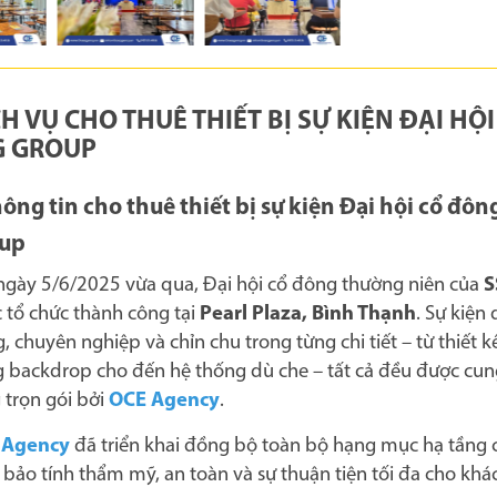
H VỤ CHO THUÊ THIẾT BỊ SỰ KIỆN ĐẠI HỘ
G GROUP
hông tin cho thuê thiết bị sự kiện Đại hội cổ đô
oup
ngày 5/6/2025 vừa qua, Đại hội cổ đông thường niên của
S
 tổ chức thành công tại
Pearl Plaza, Bình Thạnh
. Sự kiện 
, chuyên nghiệp và chỉn chu trong từng chi tiết – từ thiết k
 backdrop cho đến hệ thống dù che – tất cả đều được cung
 trọn gói bởi
OCE Agency
.
 Agency
đã triển khai đồng bộ toàn bộ hạng mục hạ tầng c
bảo tính thẩm mỹ, an toàn và sự thuận tiện tối đa cho kh