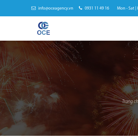
info@oceagency.vn
0931 11 49 16
Mon - Sat | 
Trang c