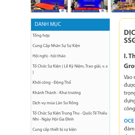
DANH MỤC
DỊC
Tổng hợp
SS
Cung Cấp Nhân Sự Sự Kiện
I. T
Hội nghị - hội thảo
Gr
Tổ Chức Sự Kiện ( Lễ Kỷ Niệm, Trao giải, v..v
)
Vào 
Khởi công - Động Thổ
được
trọng
Khánh Thành - Khai trương
dựng
Dịch vụ múa Lân Sư Rồng
công
Tổ Chức Sự Kiện Trung Thu - Quốc Tế Thiếu
Nhi - Ngày Hội Gia Đình
OCE
đảm 
Cung cấp thiết bị sự kiện