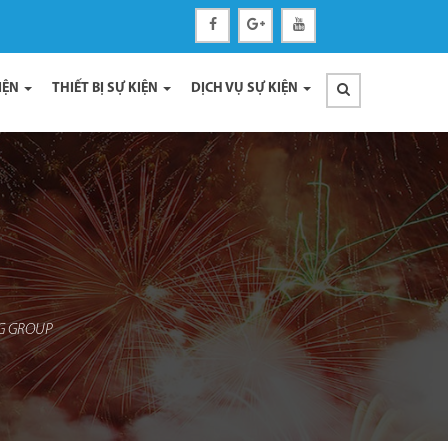
IỆN
THIẾT BỊ SỰ KIỆN
DỊCH VỤ SỰ KIỆN
SG GROUP