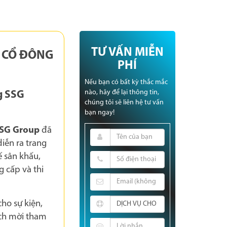
TƯ VẤN MIỄN
I CỔ ĐÔNG
PHÍ
Nếu bạn có bất kỳ thắc mắc
nào, hãy để lại thông tin,
ng SSG
chúng tôi sẽ liên hệ tư vấn
bạn ngay!
SG Group
đã
diễn ra trang
ế sân khấu,
 cấp và thi
ho sự kiện,
ách mời tham