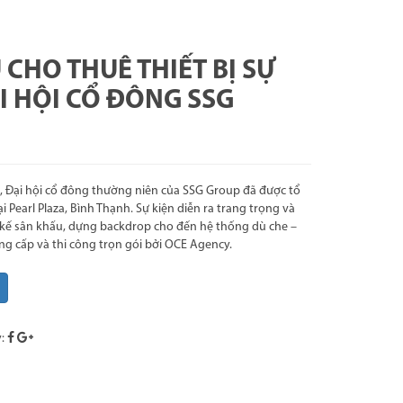
 CHO THUÊ THIẾT BỊ SỰ
I HỘI CỔ ĐÔNG SSG
, Đại hội cổ đông thường niên của SSG Group đã được tổ
 Pearl Plaza, Bình Thạnh. Sự kiện diễn ra trang trọng và
t kế sân khấu, dựng backdrop cho đến hệ thống dù che –
ng cấp và thi công trọn gói bởi OCE Agency.
y: