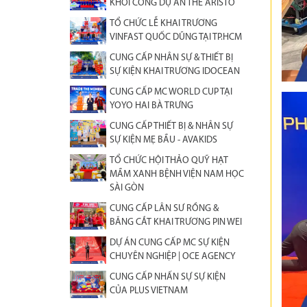
KHỞI CÔNG DỰ ÁN THE ARISTO
TỔ CHỨC LỄ KHAI TRƯƠNG
VINFAST QUỐC DŨNG TẠI TP.HCM
CUNG CẤP NHÂN SỰ & THIẾT BỊ
SỰ KIỆN KHAI TRƯƠNG IDOCEAN
CUNG CẤP MC WORLD CUP TẠI
YOYO HAI BÀ TRƯNG
CUNG CẤP THIẾT BỊ & NHÂN SỰ
SỰ KIỆN MẸ BẦU - AVAKIDS
TỔ CHỨC HỘI THẢO QUỸ HẠT
MẦM XANH BỆNH VIỆN NAM HỌC
SÀI GÒN
CUNG CẤP LÂN SƯ RỒNG &
BĂNG CẮT KHAI TRƯƠNG PIN WEI
DỰ ÁN CUNG CẤP MC SỰ KIỆN
CHUYÊN NGHIỆP | OCE AGENCY
CUNG CẤP NHẤN SỰ SỰ KIỆN
CỦA PLUS VIETNAM