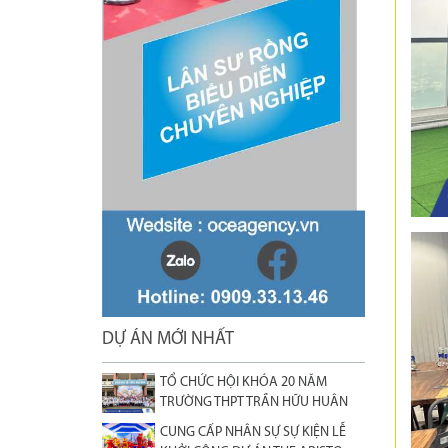
DỰ ÁN MỚI NHẤT
TỔ CHỨC HỘI KHÓA 20 NĂM
TRƯỜNG THPT TRẦN HỮU HUÂN
CUNG CẤP NHÂN SỰ SỰ KIỆN LỄ