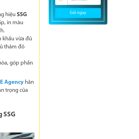
Gửi ngay
ng hiệu
SSG
ấp, in màu
nh.
n khấu vừa đủ
hủ thảm đỏ
 hòa, góp phần
E Agency
hân
n trọng của
ng SSG