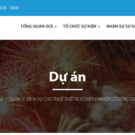
8:30 - 18:00
TỔNG QUAN OCE
TỔ CHỨC SỰ KIỆN
NHÂN SỰ SỰ K
Dự án
hủ
Dự án
DỊCH VỤ CHO THUÊ THIẾT BỊ SỰ KIỆN ĐẠI HỘI CỔ ĐÔNG S