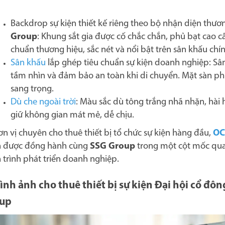
Backdrop sự kiện thiết kế riêng theo bộ nhận diện thươ
Group
: K
hung sắt gia được cố chắc chắn, phủ bạt cao c
chuẩn thương hiệu, sắc nét và nổi bật trên sân khấu chí
Sân khấu
lắp ghép tiêu chuẩn sự kiện doanh nghiệp:
Sâ
tầm nhìn và đảm bảo an toàn khi di chuyển.
Mặt sàn p
sang trọng.
Dù che ngoài trời
:
Màu sắc dù tông trắng nhã nhặn, hài
giữ không gian mát mẻ, dễ chịu.
ơn vị chuyên cho thuê thiết bị tổ chức sự kiện hàng đầu,
OC
 được đồng hành cùng
SSG Group
trong một cột mốc qua
 trình phát triển doanh nghiệp.
Hình ảnh cho thuê thiết bị sự kiện Đại hội cổ đô
oup