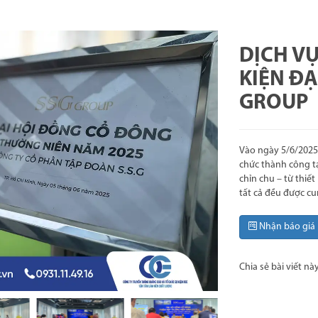
DỊCH VỤ
KIỆN ĐẠ
GROUP
Vào ngày 5/6/2025
chức thành công tại
chỉn chu – từ thiế
tất cả đều được cu
Nhận báo giá
Chia sẻ bài viết nà