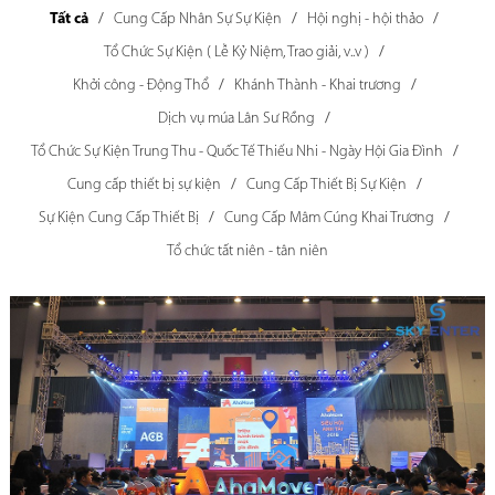
Tất cả
Cung Cấp Nhân Sự Sự Kiện
Hội nghị - hội thảo
Tổ Chức Sự Kiện ( Lễ Kỷ Niệm, Trao giải, v..v )
Khởi công - Động Thổ
Khánh Thành - Khai trương
Dịch vụ múa Lân Sư Rồng
Tổ Chức Sự Kiện Trung Thu - Quốc Tế Thiếu Nhi - Ngày Hội Gia Đình
Cung cấp thiết bị sự kiện
Cung Cấp Thiết Bị Sự Kiện
Sự Kiện Cung Cấp Thiết Bị
Cung Cấp Mâm Cúng Khai Trương
Tổ chức tất niên - tân niên