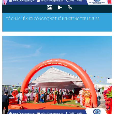
TỔ CHỨC LỄ KHỞI CÔNG ĐỘNG THỔ HENGFENG TOP LEISURE