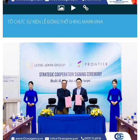
TỔ CHỨC SỰ KIỆN LỄ ĐỘNG THỔ SHING MARK VINA