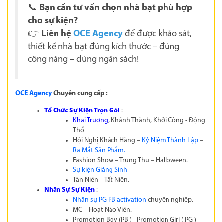
📞
Bạn cần tư vấn chọn nhà bạt phù hợp
cho sự kiện?
👉
Liên hệ
OCE Agency
để được khảo sát,
thiết kế nhà bạt đúng kích thước – đúng
công năng – đúng ngân sách!
OCE Agency
Chuyên cung cấp :
Tổ Chức Sự Kiện Trọn Gói
:
Khai Trương
,
Khánh Thành
,
Khởi Công - Động
Thổ
Hội Nghị Khách Hàng –
Kỷ Niệm Thành Lập
–
Ra Mắt Sản Phẩm
.
Fashion Show – Trung Thu – Halloween.
Sự kiện Giáng Sinh
Tân Niên – Tất Niên
.
Nhân Sự Sự Kiện
:
Nhân sự PG PB activation
chuyên nghiêp.
MC – Hoạt Náo Viên.
Promotion Boy (PB ) - Promotion Girl ( PG ) –