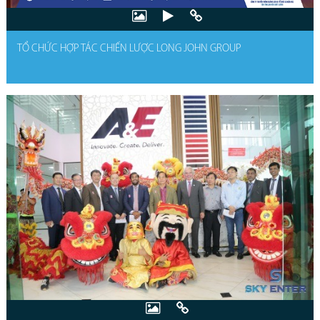
TỔ CHỨC HỢP TÁC CHIẾN LƯỢC LONG JOHN GROUP