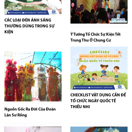
CÁC LOẠI ĐÈN ÁNH SÁNG
THƯỜNG DÙNG TRONG SỰ
KIỆN
Ý Tưởng Tổ Chức Sự Kiện Tết
Trung Thu Ở Chung Cư
CHECKLIST VẬT DỤNG CẦN ĐỂ
TỔ CHỨC NGÀY QUỐC TẾ
THIẾU NHI
Nguồn Gốc Ra Đời Của Đoàn
Lân Sư Rồng