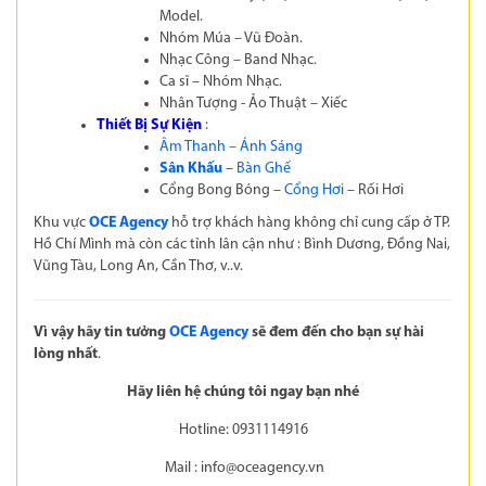
Model.
Nhóm Múa – Vũ Đoàn.
Nhạc Công – Band Nhạc.
Ca sĩ – Nhóm Nhạc.
Nhân Tượng - Ảo Thuật – Xiếc
Thiết Bị Sự Kiện
:
Âm Thanh – Ánh Sáng
Sân Khấu
–
Bàn Ghế
Cổng Bong Bóng –
Cổng Hơi
– Rối Hơi
Khu vực
OCE Agency
hỗ trợ khách hàng không chỉ cung cấp ở TP.
Hồ Chí Mình mà còn các tỉnh lân cận như : Bình Dương, Đồng Nai,
Vũng Tàu, Long An, Cần Thơ, v..v.
Vì vậy hãy tin tưởng
OCE Agency
sẽ đem đến cho bạn sự hài
lòng nhất
.
Hãy liên hệ chúng tôi ngay bạn nhé
Hotline: 0931114916
Mail :
info@oceagency.vn