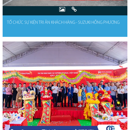
TỔ CHỨC SỰ KIỆN TRI ÂN KHÁCH HÀNG - SUZUKI HỒNG PHƯƠNG