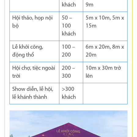
khách
9m
Hội thảo, họp nội
50 –
5m x 10m, 5m x
bộ
100
15m
khách
Lễ khởi công,
100 –
6m x 20m, 8m x
động thổ
200
20m
Hội chợ, tiệc ngoài
200 –
10m x 30m trở
trời
300
lên
Show diễn, lễ hội,
>300
lễ khánh thành
khách