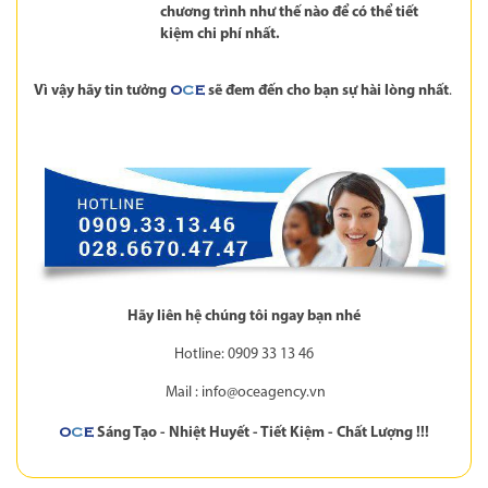
chương trình như thế nào để có thể tiết
kiệm chi phí nhất.
Vì vậy hãy tin tưởng
sẽ đem đến cho bạn sự hài lòng nhất
.
O
C
E
Hãy liên hệ chúng tôi ngay bạn nhé
Hotline: 0909 33 13 46
Mail :
info@oceagency.vn
Sáng Tạo - Nhiệt Huyết - Tiết Kiệm - Chất Lượng !!!
O
C
E