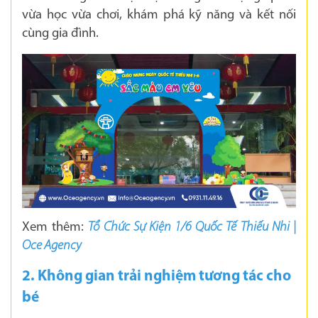
vừa học vừa chơi, khám phá kỹ năng và kết nối
cùng gia đình.
Xem thêm:
Tổ Chức Sự Kiện 1/6 Quốc Tế Thiếu Nhi |
Oce Agency
2. Không gian trải nghiệm tương tác cho
bé