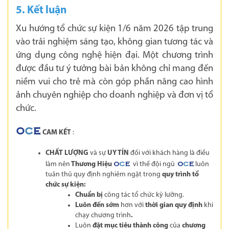
5. Kết luận
Xu hướng tổ chức sự kiện 1/6 năm 2026 tập trung
vào trải nghiệm sáng tạo, không gian tương tác và
ứng dụng công nghệ hiện đại. Một chương trình
được đầu tư ý tưởng bài bản không chỉ mang đến
niềm vui cho trẻ mà còn góp phần nâng cao hình
ảnh chuyên nghiệp cho doanh nghiệp và đơn vị tổ
chức.
O
C
E
CAM KẾT
:
CHẤT LƯỢNG
và sự
UY TÍN
đối với khách hàng là điều
làm nên
Thương Hiệu
vì thế đội ngũ
luôn
O
C
E
O
C
E
tuân thủ quy định nghiêm ngặt trong
quy trình tổ
chức sự kiện:
Chuẩn bị
công tác tổ chức kỹ lưỡng.
Luôn đến sớm
hơn với
thời gian quy định
khi
chạy chương trình
.
Luôn
đặt mục tiêu thành công
của
chương