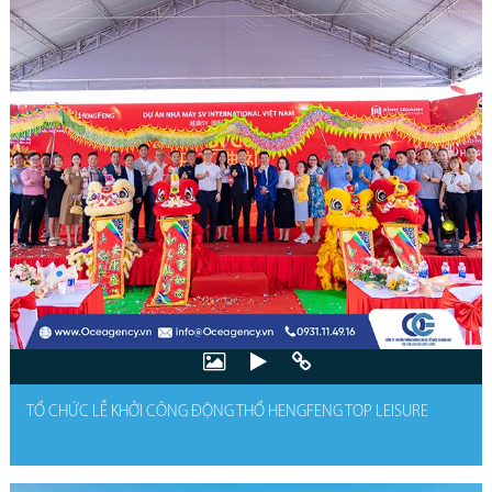
TỔ CHỨC LỄ KHỞI CÔNG ĐỘNG THỔ HENGFENG TOP LEISURE