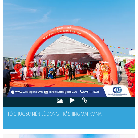
TỔ CHỨC SỰ KIỆN LỄ ĐỘNG THỔ SHING MARK VINA