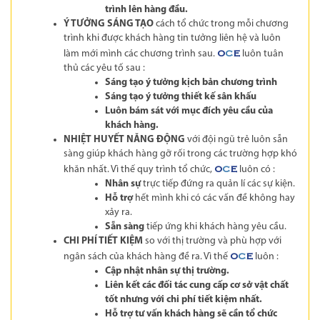
trình lên hàng đầu.
Ý TƯỞNG SÁNG TẠO
cách tổ chức trong mỗi chương
trình khi được khách hàng tin tưởng liên hệ và luôn
làm mới mình các chương trình sau.
luôn tuân
O
C
E
thủ các yêu tố sau :
Sáng tạo ý tưởng kịch bản chương trình
Sáng tạo ý tưởng thiết kế sân khấu
Luôn bám sát với mục đích yêu cầu của
khách hàng.
NHIỆT HUYẾT NĂNG ĐỘNG
với đội ngũ trẻ luôn sẵn
sàng giúp khách hàng gỡ rối trong các trường hợp khó
khăn nhất. Vì thế quy trình tổ chức,
luôn có :
O
C
E
Nhân sự
trực tiếp đứng ra quản lí các sự kiện.
Hỗ trợ
hết mình khi có các vấn đề không hay
xảy ra.
Sẵn sàng
tiếp ứng khi khách hàng yêu cầu.
CHI PHÍ TIẾT KIỆM
so với thị trường và phù hợp với
ngân sách của khách hàng đề ra. Vì thế
luôn :
O
C
E
Cập nhật nhân sự thị trường.
Liên kết các đối tác cung cấp cơ sở vật chất
tốt nhưng với chi phí tiết kiệm nhất.
Hỗ trợ tư vấn khách hàng sẽ cần tổ chức