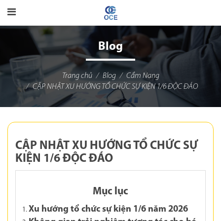
Blog
Trang chủ
Blog
Cẩm Nang
CẬP NHẬT XU HƯỚNG TỔ CHỨC SỰ KIỆN 1/6 ĐỘC ĐÁO
CẬP NHẬT XU HƯỚNG TỔ CHỨC SỰ
KIỆN 1/6 ĐỘC ĐÁO
Mục lục
Xu hướng tổ chức sự kiện 1/6 năm 2026