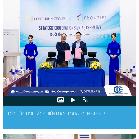
TỔ CHỨC HỢP TÁC CHIẾN LƯỢC LONG JOHN GROUP