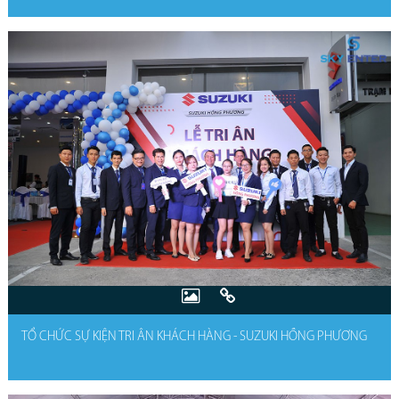
TỔ CHỨC SỰ KIỆN TRI ÂN KHÁCH HÀNG - SUZUKI HỒNG PHƯƠNG